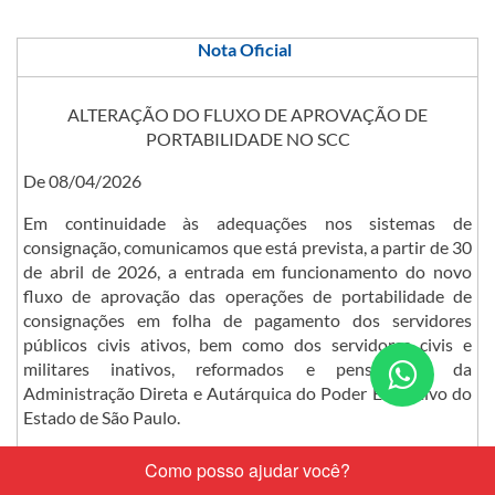
​​​​​Nota Oficial​​​​​​​​​​​
ALTERAÇÃO DO FLUXO DE APROVAÇÃO DE
PORTABILIDADE NO SCC​
De 08/04/2026​
Em continuidade às adequações nos sistemas de
consignação, comunicamos que está prevista, a partir de 30
de abril de 2026, a entrada em funcionamento do novo
fluxo de aprovação das operações de portabilidade de
consignações em folha de pagamento dos servidores
públicos civis ativos, bem como dos servidores civis e
Conta
militares inativos, reformados e pensionistas da
Administração Direta e Autárquica do Poder Executivo do
nos
Estado de São Paulo.
pelo
Com a nova operacionalização, a aprovação do servidor ou
What
beneficiário passará a ocorrer no início do processo, tendo