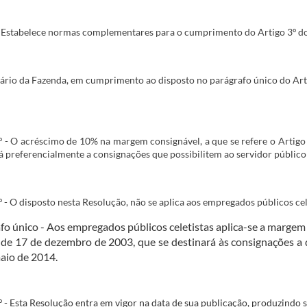
Estabelece normas complementares para o cumprimento do Artigo 3º d
ário da Fazenda, em cumprimento ao disposto no parágrafo único do Art
º - O acréscimo de 10% na margem consignável, a que se refere o Artigo
á preferencialmente a consignações que possibilitem ao servidor público 
º - O disposto nesta Resolução, não se aplica aos empregados públicos cel
fo único - Aos empregados públicos celetistas aplica-se a margem c
 de 17 de dezembro​ de 2003, que se destinará às consignações a 
aio de 2014.
º - Esta Resolução entra em vigor na data de sua publicação, produzindo 