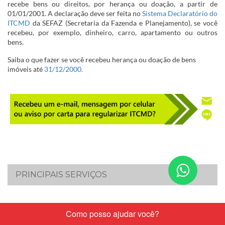
recebe bens ou direitos, por herança ou doação, a partir de
01/01/2001. A declaração deve ser feita no
Sistema Declaratório do
ITCMD
da SEFAZ (Secretaria da Fazenda e Planejamento), se você
recebeu, por exemplo, dinheiro, carro, apartamento ou outros
bens.
Saiba o que fazer se você recebeu herança ou doação de bens
imóveis até
31/12/2000.
Conta
​PRINCIPAIS SERVIÇOS
nos
pelo
Quer mais informações sobre declarar o ITMCD -
clique aqui.​
What