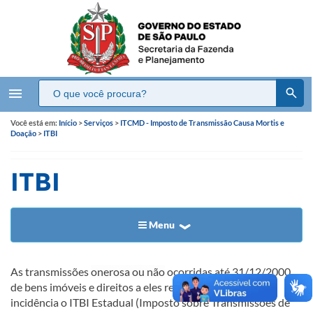
menu
Você está em:
Início
>
Serviços
>
ITCMD - Imposto de Transmissão Causa Mortis e
Doação
>
ITBI
ITBI
Menu
As transmissões
onerosa ou não
ocorridas até 31/12/2000
de bens imóveis e direitos a eles relacionados tem como
incidência o ITBI Estadual (Imposto sobre Transmissões de