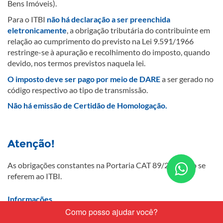
Bens Imóveis).
​Para o ITBI
não há declaração a ser preenchida
eletronicamente
, a obrigação tributária do contribuinte em
relação ao cumprimento do previsto na Lei 9.591/1966
restringe-se à apuração e recolhimento do imposto, quando
devido, nos termos previstos naquela lei.
O imposto​ deve ser pago por meio de DARE
a ser gerado no
código respectivo ao tipo de transmissão.
Não há emissão de Certidão de Homologação.
​Atenção!
As obrigações cons​tantes na Portaria CAT 89/2020 ​não se
Conta
referem ao ITBI.
nos
pelo
Informações
What