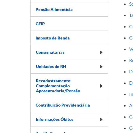
S
Pensão Alimentícia
T
GFIP
C
G
Imposto de Renda
V
Consignatárias
R
Unidades de RH
D
Recadastramento:
D
Complementação
Aposentadoria/Pensão
I
Contribuição Previdenciária
A
C
Informações Óbitos
C