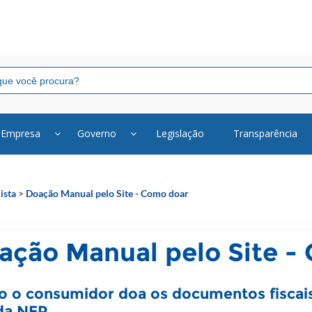
Empresa
Governo
Legislação
Transparência
ista
>
Doação Manual pelo Site - Como doar
ação Manual pelo Site -
 o consumidor doa os documentos fiscai
 da NFP