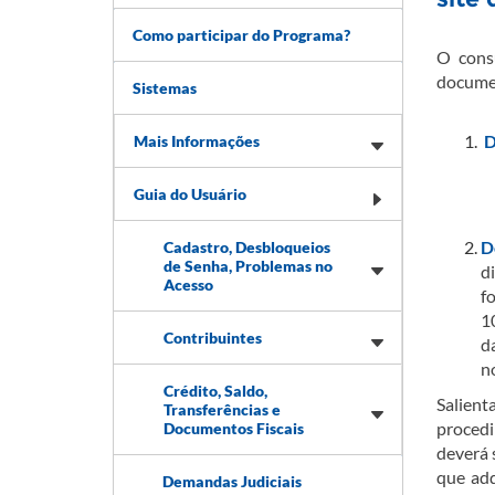
Como participar do Programa?
​O cons
documen
Sistemas
D
Mais Informações
Guia do Usuário
D
Cadastro, Desbloqueios
de Senha, Problemas no
d
Acesso
f
1
Contribuintes
d
n
Crédito, Saldo,
Salien
Transferências e
proced
Documentos Fiscais
deverá 
que adq
Demandas Judiciais