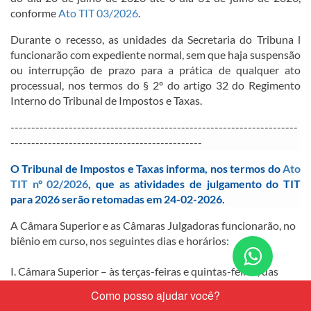
conforme
Ato TIT 03/2026
​.​
Durante o recesso, as unidades da Secretaria do Tribuna l
funcionarão com expediente normal, sem que haja suspensão
ou interrupção de prazo para a prática de qualquer ato
proces​sual, nos termos do § 2º do artigo 32 do Regimento
Interno do Tribunal de Impostos e Taxas.
--------------------
-------------------------------------------------
----------------------------------------------
​O Tribunal de Impostos e Taxas informa, nos termos do
Ato
TIT nº 02/2026
​, que as atividades de julgamento do TIT
para 2026 serão retomadas em 24-02-2026.​
A Câmara Superior e as Câmaras Julgadoras funcionarão, no
biênio em curso, nos seguintes dias ​e horários:
Conta
I. Câmara Superior – às terças-feiras e quintas-feiras, das
nos
8:30 horas às 12:00 horas.
pelo
I
I. Primeira e Segunda Câmaras Julgadoras – às terças-feiras