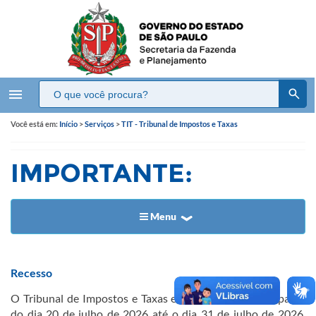
menu
Você está em:
Início
>
Serviços
>
TIT - Tribunal de Impostos e Taxas
IMPORTANTE:
Menu
​​​​Recesso
O Tribunal de Impostos e Taxas entrará em rece​​​sso a partir
do dia 20 de julho de 2026 até o dia 31 de julho de 2026,