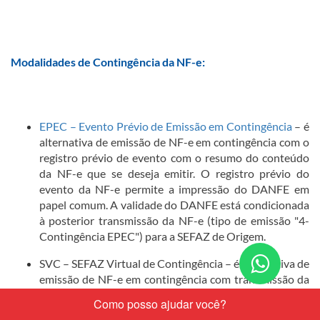
Modalidades de Contingência da NF-e:
EPEC – Evento Prévio de Emissão em Contingência
– é
alternativa de emissão de NF-e em contingência com o
registro prévio de evento com o resumo do conteúdo
da NF-e que se deseja emitir. O registro prévio do
evento da NF-e permite a impressão do DANFE em
papel comum. A validade do DANFE está condicionada
à posterior transmissão da NF-e (tipo de emissão "​4-
Contingência EPEC") para a SEFAZ de Origem.
Conta
SVC – SEFAZ Virtual de Contingência – é alternativa de
emissão de NF-e em contingência com transmissão da
nos
NF-e para uma SEFAZ Virtual de Contingência. Nesta
pelo
modalidade de contingência o DANFE pode ser