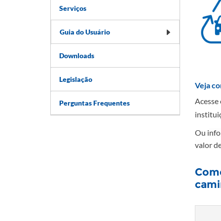
Serviços
Guia do Usuário
Downloads
Legislação
Veja co
Acesse
Perguntas Frequentes
institui
Ou i
nf
valor de
Como
cami