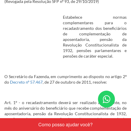
(Revogada pela Resolução SFP nº 93, de 29/10/2019)
Estabelece normas
complementares para o
recadastramento dos beneficiários
de complementação de
aposentadoria, pensão da
Revolução Constitucionalista de
1932, pensões parlamentares e
pensões de caráter especial.
O Secretário da Fazenda, em cumprimento ao disposto no artigo 2º
do
Decreto nº 57.467
, de 27 de outubro de 2011, resolve:
Conta
Art. 1° - o recadastramento deverá ser realizado anualmente, no
nos
mês do aniversário do beneficiário que recebe complementação de
aposentadoria, pensão da Revolução Constitucionalista de 1932,
pelo
pensões parlamentares e pensões de caráter especial, por meio do
What
formulário de recadastramento (
Anexo
).