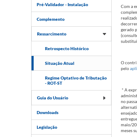
Pré-Validador - Instalação
​Com a e
compleme
realizad
Complemento
decorren
gerado p
Ressarcimento
(consult
substitu
Retrospecto Histórico
O contri
Situação Atual
pelo
apl
Regime Optativo de Tributação
- ROT-ST
* A expr
administ
Guia do Usuário
no passa
alternat
Downloads
ensejado
entregue
maio/201
Legislação
meses su