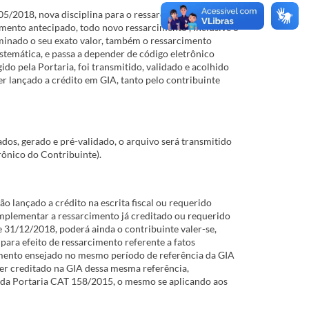
05/2018, nova disciplina para o ressarcimento e o
mento antecipado, todo novo ressarcimento*, inclusive o
minado o seu exato valor, também o ressarcimento
stemática, e passa a depender de código eletrônico
ido pela Portaria, foi transmitido, validado e acolhido
ser lançado a crédito em GIA, tanto pelo contribuinte
dos, gerado e pré-validado, o arquivo será transmitido
rônico do Contribuinte).
 lançado a crédito na escrita fiscal ou requerido
omplementar a ressarcimento já creditado ou requerido
e 31/12/2018, poderá ainda o contribuinte valer-se,
para efeito de ressarcimento referente a fatos
imento ensejado no mesmo período de referência da GIA
er creditado na GIA dessa mesma referência,
da Portaria CAT 158/2015, o mesmo se aplicando aos