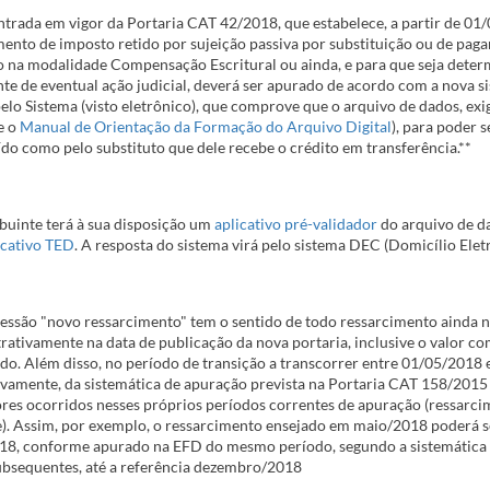
ntrada em vigor da Portaria CAT 42/2018, que estabelece, a partir de 01/
nto de imposto retido por sujeição passiva por substituição ou de paga
o na modalidade Compensação Escritural ou ainda, e para que seja deter
te de eventual ação judicial, deverá ser apurado de acordo com a nova si
elo Sistema (visto eletrônico), que comprove que o arquivo de dados, exig
e o
Manual de Orientação da Formação do Arquivo Digital
), para poder 
ído como pelo substituto que dele recebe o crédito em transferência.**
buinte terá à sua disposição um
aplicativo pré-validador
do arquivo de da
icativo TED
. A resposta do sistema virá pelo sistema DEC (Domicílio Elet
essão "novo ressarcimento" tem o sentido de todo ressarcimento ainda não
rativamente na data de publicação da nova portaria, inclusive o valor c
do. Além disso, no período de transição a transcorrer entre 01/05/2018 
ivamente, da sistemática de apuração prevista na Portaria CAT 158/2015 
res ocorridos nesses próprios períodos correntes de apuração (ressarc
). Assim, por exemplo, o ressarcimento ensejado em maio/2018 poderá s
8, conforme apurado na EFD do mesmo período, segundo a sistemática 
bsequentes, até a referência dezembro/2018