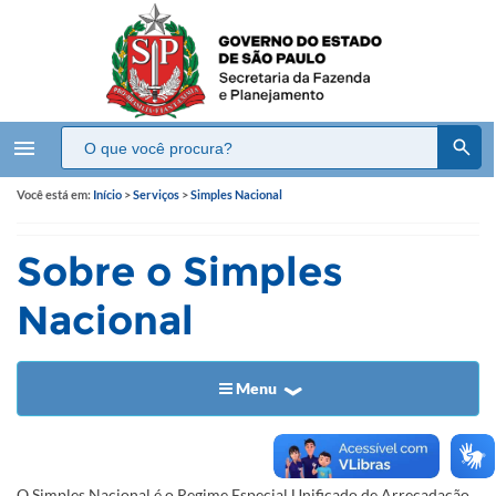
menu
Você está em:
Início
>
Serviços
>
Simples Nacional
Sobre o Simples
Nacional
Menu
​O Simpl
es Nacional é o ​Regime Especial Unificado de Arrecadação