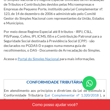
de Tributos e Contribuições devidos pelas Microempresas e
Empresas de Pequeno Porte, instituído pela Lei Complementar nº.
123, de 14 de dezembro de 2006 e administrado pelo Comitê
Gestor do Simples Nacional com representantes da União, Estados
e Municípios.
Por meio desse Regime Especial até 8 tributos - IRPJ, CSLL,
PIS/Pasep, Cofins, IPI, ICMS, ISS e a Contribuição Patronal para a
Seguridade Social destinada à Previdência Social (CPP) - são
declarados no PGDAS-D e pagos numa mesma guia de
recolhimentos, o DAS - Documento de Arrecadação do Simples.
Acesse o
Portal do Simples Nacional
para mais informações.
Conta
​CONFORMIDADE TRIBUTÁRIA
nos
Em atendimento aos princípios e diretrizes da Lei de Estímulo à
Conformidade Tributária (
Lei Complementar nº 1.320/2018
), a
pelo
Secretaria da Fazenda de São Paulo comunica as seguintes
What
iniciativas: