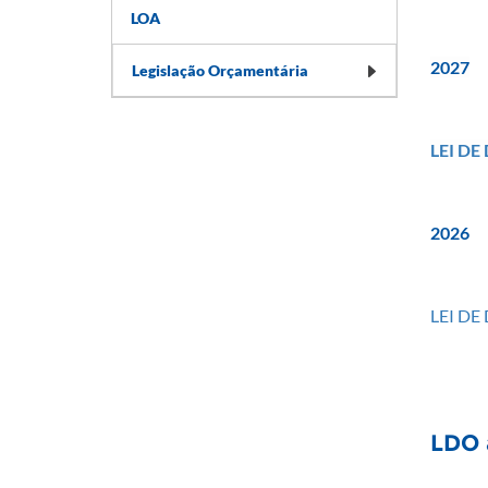
LOA
20
27
Legislação Orçamentária
LEI DE
20
26
LEI DE
LDO 