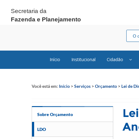
Secretaria da
Fazenda e Planejamento
Início
Institucional
Cidadão
Você está em:
Início
>
Serviços
>
Orçamento
>
​​Lei de 
​​L
Sobre Orçamento
An
LDO