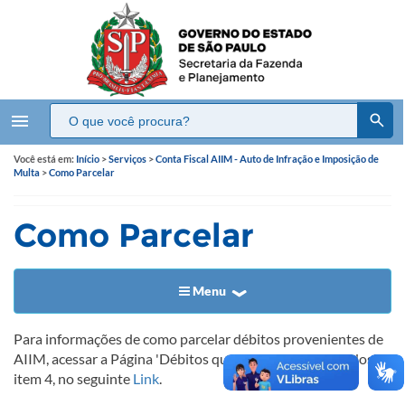
menu
Você está em:
Início
>
Serviços
>
Conta Fiscal AIIM - Auto de Infração e Imposição de
Multa
>
Como Parcelar
Como Parcelar
Menu
Para informações de como parcelar débitos provenientes de
AIIM, acessar a Página 'Débitos que podem ser parcelados',
item 4, no seguinte
Link
.​