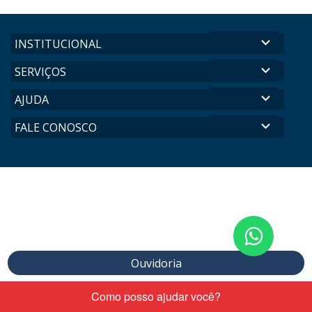
expand_more
INSTITUCIONAL
expand_more
SERVIÇOS
expand_more
AJUDA
expand_more
FALE CONOSCO
Conta
nos
Ouvidoria
pelo
What
Transparência