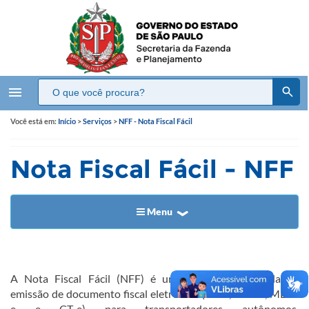
menu
Você está em:
Início
>
Serviços
>
NFF - Nota Fiscal Fácil
Nota Fiscal Fácil - NFF
Menu
A Nota Fiscal Fácil (NFF) é uma forma simplificada de
emissão de documento fiscal eletrônico (NF-e, NFC-e, MDF-
e e CT-e) para transportadores autônomos,