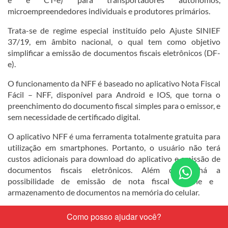
microempreendedores individuais e produtores primários.
Trata-se de regime especial instituído pelo Ajuste SINIEF
37/19, em âmbito nacional, o qual tem como objetivo
simplificar a emissão de documentos fiscais eletrônicos (DF​-
e).
O funcionamento da NFF é baseado no aplicativo Nota Fiscal
Fácil – NFF, disponível para Android e IOS, que torna o
preenchimento do documento fiscal simples para o emissor, e
sem necessidade de certificado digital.
O aplicativo NFF é uma ferramenta totalmente gratuita para
utilização em smartphones. Portanto, o usuário não terá
custos adicionais para download do aplicativo e emissão de
Conta
documentos fiscais eletrônicos. Além disso, há a
possibilidade de emissão de nota fiscal​ off-line e ​
nos
armazenamento de documentos na memória do celular.
pelo
Em São Paulo, a NFF está disponível para Transportadores
What
Autônomos de Cargas (TAC), que podem emitir CT-e e MDF-