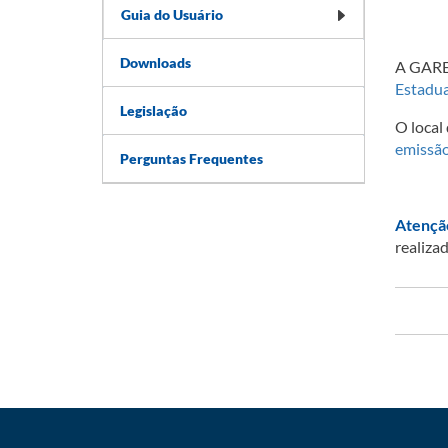
Guia do Usuário
Downloads
​​​​A G
Estadua
Legislação
O local
emissã
Perguntas Frequentes
Atençã
realiza