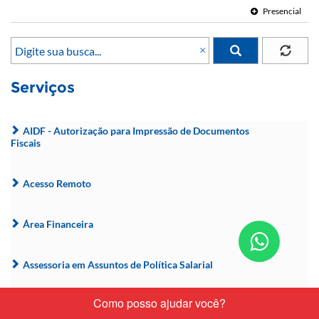
Presencial
×
Serviços
AIDF - Autorização para Impressão de Documentos
Fiscais
Acesso Remoto
Área Financeira
Conta
nos
Assessoria em Assuntos de Política Salarial
pelo
What
Atendimento