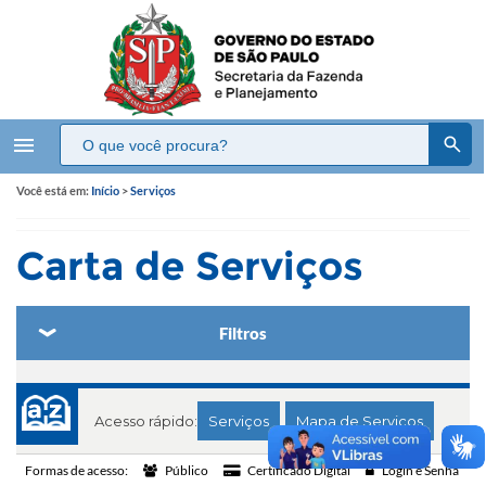
menu
Você está em:
Início
>
Serviços
Carta de Serviços
Filtros
Acesso rápido:
Serviços
Mapa de Serviços
Formas de acesso:
Público
Certificado Digital
Login e Senha