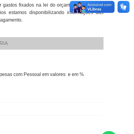
r gastos fixados na lei do orçamento, visando à
rios estamos disponibilizando informações das
gamento.​​
IA​
espesas com Pessoal em valores e em %