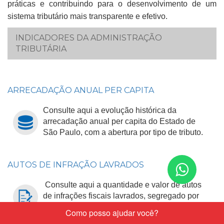
práticas e contribuindo para o desenvolvimento de um
sistema tributário mais transparente e efetivo.​
INDICADORES DA ADMINISTRAÇÃO
TRIBUTÁRIA
ARRECADAÇÃO ANUAL PER CAPITA​​
Consulte aqui a evolução histórica da
arrecadação anual per capita do Estado de
São Paulo, com a abertura por tipo de tributo.​
AUTOS DE INFRAÇÃO LAVRADOS
Conta
nos
Consulte aqui a quantidade e valor de autos
de infrações fiscais lavrados, segregado por
pelo
tributo e com abertura em principal, multas e
What
juros.