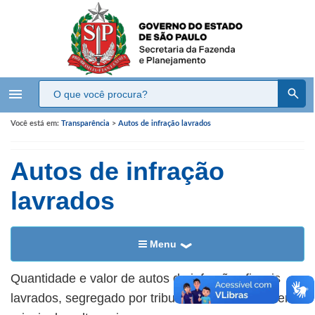
menu
Você está em:
Transparência
>
Autos de infração lavrados
Autos de infração
lavrados
Menu
​​Quantidade e valor de autos de infrações fiscais
lavrados, segregado por tributo e com abertura em