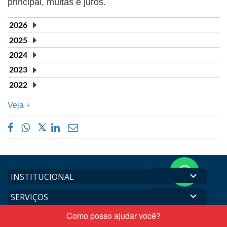
principal, multas e juros​.
2026
2025
2024
2023
2022
Veja +
Conta
expand_more
INSTITUCIONAL
nos
expand_more
SERVIÇOS
pelo
expand_more
What
AJUDA